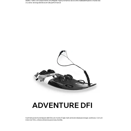
adultos. Tanto com a base Goofy e/ou Regular. Agora, tornamos esse sonho realidade! Explore o mundo dos
cruzeiros de longa distância em alta performance!
ADVENTURE DFI
A primeira prancha de injeção eletrônica do mundo. É ágil, muito estável e ideal para longas aventuras. Com um
motor de 100cc, oferece diversão para toda a família.