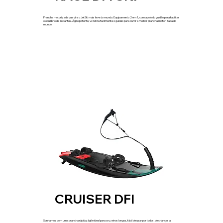
Prancha motorizada que vira o JetSki mais leve do mundo. Equipamento 2 em 1, com apoio do guidão para facilitar
o equilíbrio de iniciantes. Ágil e potente, vc retira facilmente o guidão para curtir a melhor prancha motorizada do
mundo.
CRUISER DFI
Sonhamos com uma prancha rápida, ágil e ideal para cruzeiros longos, fácil de usar por todos, de crianças a