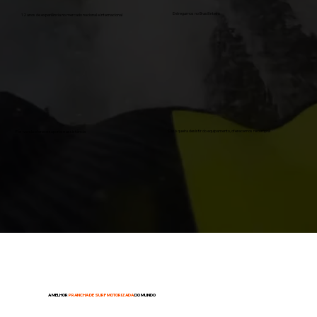
Entregamos no Brasil inteiro
12 anos de experiência no mercado nacional e internacional
Caso queira desistir do equipamento, oferecemos recompra
Pós-venda oferece suporte e assistência
A MELHOR
PRANCHA DE SURF MOTORIZADA
DO MUNDO