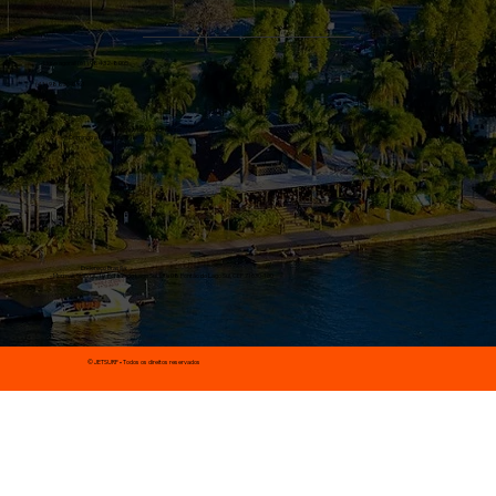
Ligue agora!! (61) 98432-8005
(41) 98836-0361
Horário de Atendimento:
Domingo a domingo, 24h
Endereço Brasília:
- Mormaii: SHIS QL 10, Pontão do Lago Sul, lote 08 Pontão do Lago Sul, CEP 71630-100
​​© JETSURF • Todos os direitos reservados