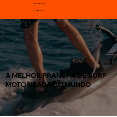
(61) 98432-8005
(41) 98836-0361
A MELHOR PRANCHA DE SURF
MOTORIZADA DO MUNDO