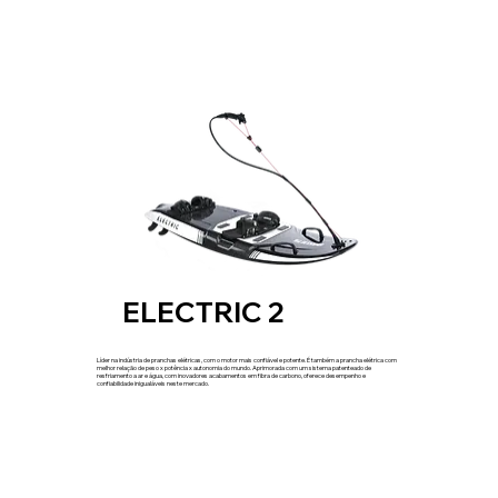
ELECTRIC 2
Líder na indústria de pranchas elétricas, com o motor mais confiável e potente. É também a prancha elétrica com
melhor relação de peso x potência x autonomia do mundo. Aprimorada com um sistema patenteado de
resfriamento a ar e água, com inovadores acabamentos em fibra de carbono, oferece desempenho e
confiabilidade inigualáveis neste mercado.