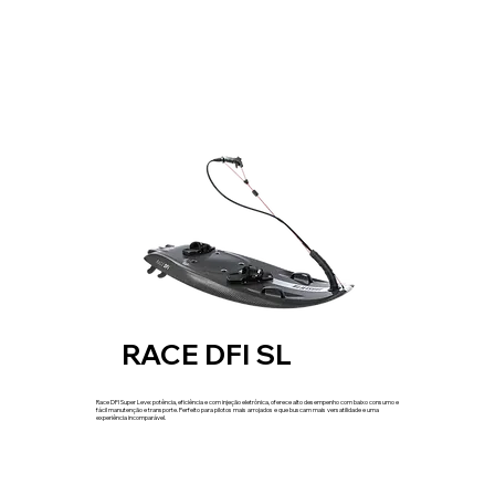
RACE DFI SL
Race DFI Super Leve: potência, eficiência e com injeção eletrônica, oferece alto desempenho com baixo consumo e
fácil manutenção e transporte. Perfeito para pilotos mais arrojados e que buscam mais versatilidade e uma
experiência incomparável.