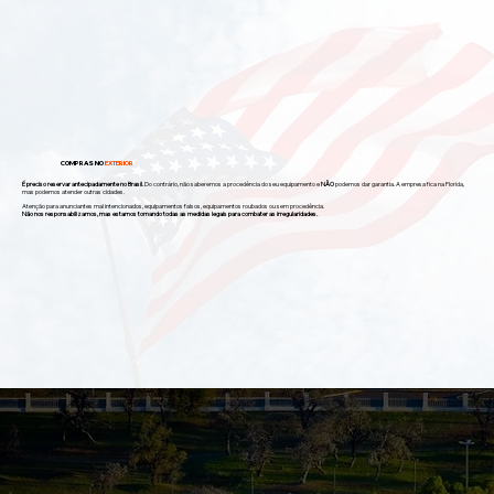
COMPRAS NO
EXTERIOR
É preciso reservar antecipadamente no Brasil.
Do contrário, não saberemos a procedência do seu equipamento e
NÃO
podemos dar garantia. A empresa fica na Florida,
mas podemos atender outras cidades.
Atenção para anunciantes mal intencionados, equipamentos falsos, equipamentos roubados ou sem procedência.
Não nos responsabilizamos, mas estamos tomando todas as medidas legais para combater as irregularidades.